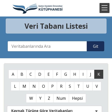
Veri Tabanı Listesi
A
B
C
D
E
F
G
H
I
J
K
L
M
N
O
P
R
S
T
U
V
W
Y
Z
Num
Hepsi
Kaynak Türüne Göre Veritabanları