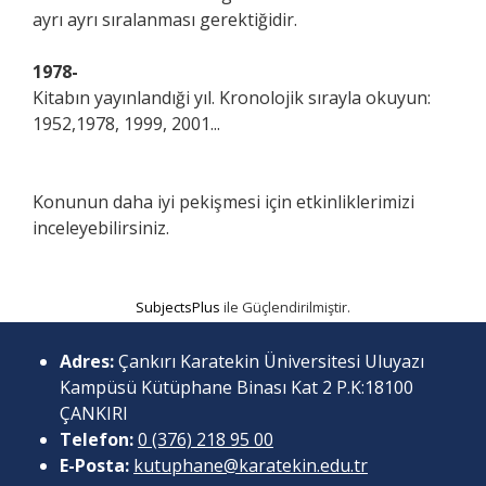
ayrı ayrı sıralanması gerektiğidir.
1978-
Kitabın yayınlandıği yıl. Kronolojik sırayla okuyun:
1952,1978, 1999, 2001...
Konunun daha iyi pekişmesi için etkinliklerimizi
inceleyebilirsiniz.
SubjectsPlus
ile Güçlendirilmiştir.
Adres:
Çankırı Karatekin Üniversitesi Uluyazı
Kampüsü Kütüphane Binası Kat 2 P.K:18100
ÇANKIRI
Telefon:
0 (376) 218 95 00
E-Posta:
kutuphane@karatekin.edu.tr