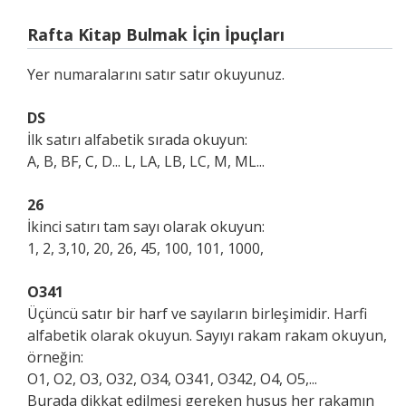
Rafta Kitap Bulmak İçin İpuçları
Yer numaralarını satır satır okuyunuz.
DS
İlk satırı alfabetik sırada okuyun:
A, B, BF, C, D... L, LA, LB, LC, M, ML...
26
İkinci satırı tam sayı olarak okuyun:
1, 2, 3,10, 20, 26, 45, 100, 101, 1000,
O341
Üçüncü satır bir harf ve sayıların birleşimidir. Harfi
alfabetik olarak okuyun. Sayıyı rakam rakam okuyun,
örneğin:
O1, O2, O3, O32, O34, O341, O342, O4, O5,...
Burada dikkat edilmesi gereken husus her rakamın