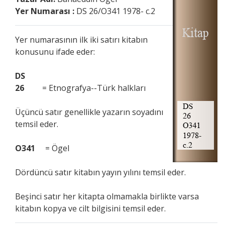
Yer Numarası :
DS 26/O341 1978- c.2
Yer numarasının ilk iki satırı kitabın
konusunu ifade eder:
DS
26
= Etnografya--Türk halkları
Üçüncü satır genellikle yazarın soyadını
temsil eder.
O341
= Ögel
Dördüncü satır kitabın yayın yılını temsil eder.
Beşinci satır her kitapta olmamakla birlikte varsa
kitabın kopya ve cilt bilgisini temsil eder.