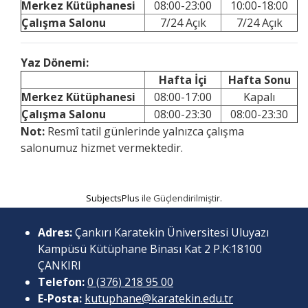
Merkez Kütüphanesi
08:00-23:00
10:00-18:00
Çalışma Salonu
7/24 Açık
7/24 Açık
Yaz Dönemi:
Hafta İçi
Hafta Sonu
Merkez Kütüphanesi
08:00-17:00
Kapalı
Çalışma Salonu
08:00-23:30
08:00-23:30
Not:
Resmî tatil günlerinde yalnızca çalışma
salonumuz hizmet vermektedir.
SubjectsPlus
ile Güçlendirilmiştir.
Adres:
Çankırı Karatekin Üniversitesi Uluyazı
Kampüsü Kütüphane Binası Kat 2 P.K:18100
ÇANKIRI
Telefon:
0 (376) 218 95 00
E-Posta:
kutuphane@karatekin.edu.tr